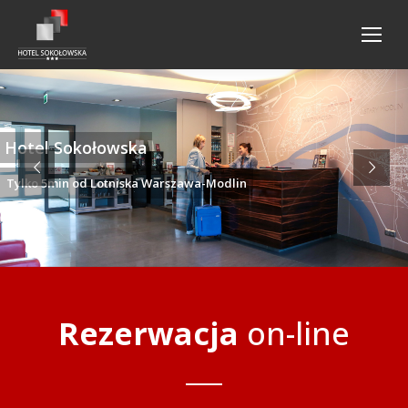
Hotel Sokołowska
Tylko 5min od Lotniska Warszawa-Modlin
Rezerwacja
on
-line